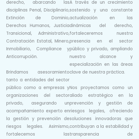
derecho, abarcando las
A través de un crecimiento
disciplinas Penal,
Disciplinario,
sostenido y una constante
Extinción de Dominio,
actualización en las
Derechos Humanos,
Justicia
dinámicas del derecho,
Transicional, Administrativo,
fortaleceremos
nuestra
Contratación Estatal,
Minero,
presencia en el sector
Inmobiliario, Compliance y
público y privado, ampliando
Anticorrupción.
nuestro alcance y
especialización en las áreas
Brindamos asesoramiento
clave de nuestra
práctica.
tanto a entidades del sector
público como a empresas y
Nos proyectamos como un
organizaciones del sector
aliado estratégico en la
privado, asegurando un
prevención
y gestión de
acompañamiento experto en
riesgos legales, ofreciendo
la
gestión y prevención de
soluciones
innovadoras que
riesgos legales. Asimismo,
contribuyan a la estabilidad y
fortalecemos las
transparencia
de