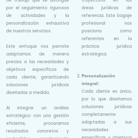
de trabajo que se distingue
trayectoria en las
por el seguimiento rigurosos
áreas jurídicas de
de actividades y la
referencia. Este bagaje
personalización exhaustiva
profesional nos
de nuestros servicios.
posiciona como
referentes en la
Este enfoque nos permite
práctica jurídica
adaptarnos de manera
estratégica.
precisa
a las necesidades y
objetivos específicos de
Personalización
cada cliente,
garantizando
integral:
soluciones jurídicas
Cada cliente es único,
diseñadas a medida.
por lo que diseñamos
soluciones jurídicas
Al integrar un análisis
completamente
estratégico con una gestión
adaptadas a sus
eficiente, procuramos
necesidades
resultados concretos y
específicas y
objetivos