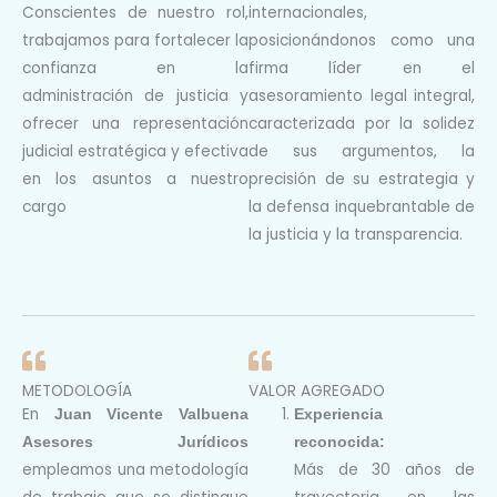
Conscientes de nuestro rol,
internacionales,
trabajamos para fortalecer la
posicionándonos como una
confianza en la
firma
líder en el
administración de justicia y
asesoramiento legal integral,
ofrecer una
representación
caracterizada por la
solidez
judicial estratégica y efectiva
de sus argumentos, la
en los asuntos
a nuestro
precisión de su estrategia y
cargo
la
defensa inquebrantable de
la justicia y la transparencia.
METODOLOGÍA
VALOR AGREGADO​
En
Juan Vicente Valbuena
Experiencia
Asesores Jurídicos
reconocida:
empleamos una metodología
Más de 30 años de