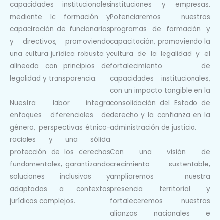
capacidades institucionales
instituciones y empresas.
mediante la
formación y
Potenciaremos nuestros
capacitación de funcionarios
programas de formación y
y directivos,
promoviendo
capacitación, promoviendo la
una cultura jurídica robusta y
cultura de la legalidad y el
alineada con
principios de
fortalecimiento de
legalidad y transparencia.
capacidades
institucionales,
con un impacto tangible en la
Nuestra labor integra
consolidación del
Estado de
enfoques diferenciales de
derecho y la confianza en la
género,
perspectivas étnico-
administración de
justicia.
raciales y una sólida
protección de los
derechos
Con una visión de
fundamentales, garantizando
crecimiento sustentable,
soluciones
inclusivas y
ampliaremos
nuestra
adaptadas a contextos
presencia territorial y
jurídicos complejos.
fortaleceremos nuestras
alianzas
nacionales e