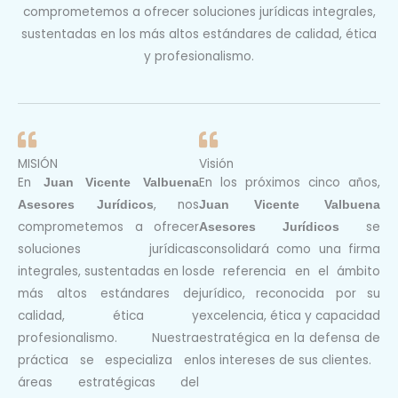
comprometemos a ofrecer soluciones jurídicas integrales,
sustentadas en los más altos estándares de calidad, ética
y
profesionalismo.
MISIÓN
Visión
En
En los próximos cinco años,
Juan Vicente Valbuena
, nos
Asesores Jurídicos
Juan Vicente Valbuena
comprometemos a ofrecer
se
Asesores Jurídicos
soluciones jurídicas
consolidará como una firma
integrales,
sustentadas en los
de
referencia en el ámbito
más altos estándares de
jurídico, reconocida por su
calidad, ética y
excelencia,
ética y capacidad
profesionalismo. Nuestra
estratégica en la defensa de
práctica se especializa en
los intereses de
sus clientes.
áreas
estratégicas del